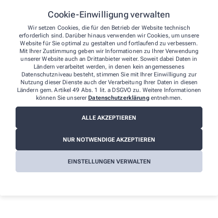
Tel.
:
089 3800-0
Cookie-Einwilligung verwalten
Fax
: 0800 4400101
E-Mail
:
info@allianz.de
Wir setzen Cookies, die für den Betrieb der Website technisch
erforderlich sind. Darüber hinaus verwenden wir Cookies, um unsere
Website
:
http://www.allianz.de
Website für Sie optimal zu gestalten und fortlaufend zu verbessern.
Mit Ihrer Zustimmung geben wir Informationen zu Ihrer Verwendung
Datenschutzbeauftragte/-r:
unserer Website auch an Drittanbieter weiter. Soweit dabei Daten in
Ländern verarbeitet werden, in denen kein angemessenes
Den betrieblichen Datenschutzbeauftragten unserer Apotheke
Datenschutzniveau besteht, stimmen Sie mit Ihrer Einwilligung zur
können Sie hier erreichen:
Nutzung dieser Dienste auch der Verarbeitung Ihrer Daten in diesen
Ländern gem. Artikel 49 Abs. 1 lit. a DSGVO zu. Weitere Informationen
Apothekerin Dipl.-Pharm. Wera Döring e. K.
können Sie unserer
Datenschutzerklärung
entnehmen.
Weitere Hinweise:
ALLE AKZEPTIEREN
Streitschlichtung
NUR NOTWENDIGE AKZEPTIEREN
Wir sind weder verpflichtet noch bereit, an einem
Streitbeilegungsverfahren vor einer
EINSTELLUNGEN VERWALTEN
Verbraucherschlichtungsstelle teilzunehmen.
Haftung
Wir sind für die Inhalte unserer Internetseiten verantwortlich. Alle
Inhalte werden mit der gebotenen Sorgfalt und nach bestem
Wissen erstellt. Soweit wir auf unseren Internetseiten mittels Links